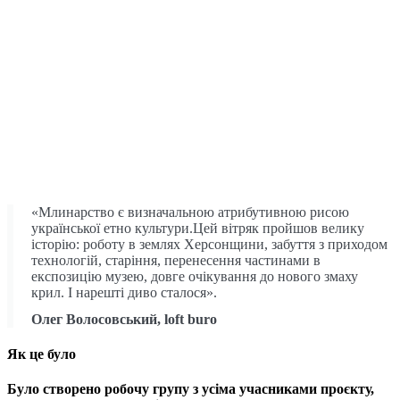
«Млинарство є визначальною атрибутивною рисою
української етно культури.Цей вітряк пройшов велику
історію: роботу в землях Херсонщини, забуття з приходом
технологій, старіння, перенесення частинами в
експозицію музею, довге очікування до нового змаху
крил. І нарешті диво сталося».
Олег Волосовський, loft buro
Як це було
Було створено робочу групу з усіма учасниками проєкту,