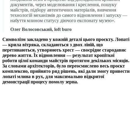
документів, через моделювання і креслення, пошуку
майстрів, підбору автентичних матеріалів, вивчення
технологій механізмів до самого відновлення і запуску —
набуття млином статусу діючого експонату музею».
Олег Волосовський, loft buro
Символізм закладено у кожній деталі цього проєкту. Лопаті
— крила вітряка, складаються з двох ліній, що
перетинаються, утворюють хрест — своєрідне стародавнє
дерево життя. Їх відновлення — результат кропіткої
роботи цілої команди майстрів протягом декількох місяців.
За словами архітекторів, було переосмислено весь проєкт
комплексно, прийнято ряд рішень, які дали змогу привести
лопаті млина в рух, для максимально відкритої
демонстрації процесу помолу зерна.