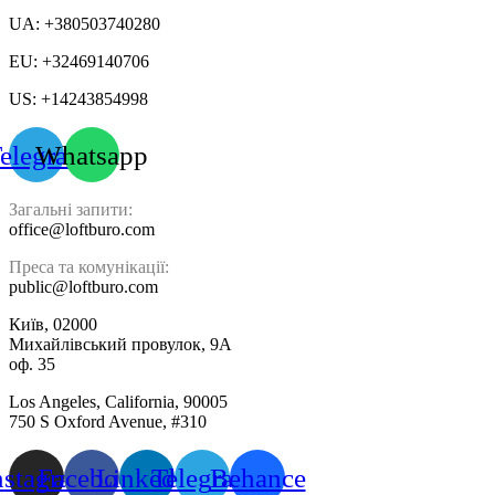
UA: +380503740280
EU: +32469140706
US: +14243854998
elegram
Whatsapp
Загальні запити:
office@loftburo.com
Преса та комунікації:
public@loftburo.com
Київ, 02000
Михайлівський провулок, 9А
оф. 35
Los Angeles, California, 90005
750 S Oxford Avenue, #310
nstagram
Facebook
Linkedin
Telegram
Behance