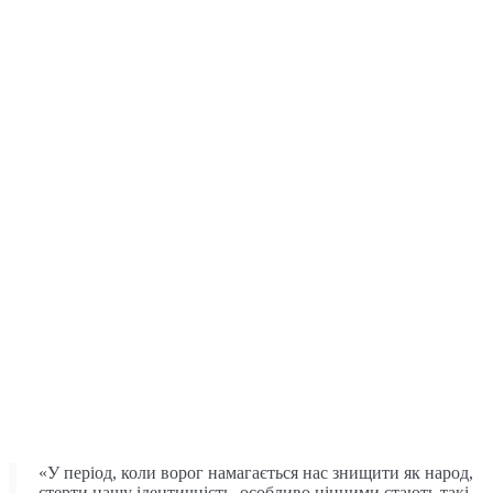
«У період, коли ворог намагається нас знищити як народ,
стерти нашу ідентичність, особливо цінними стають такі