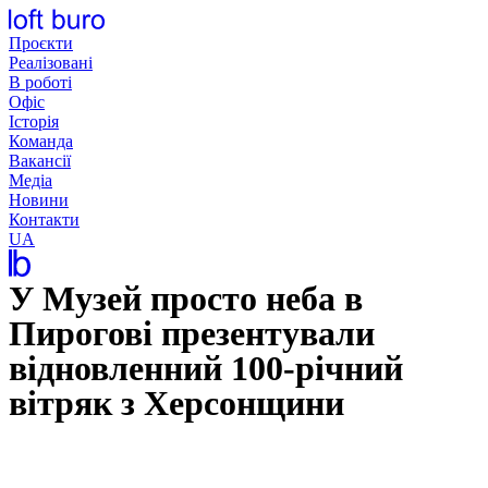
Перейти
до
Проєкти
вмісту
Реалізовані
В роботі
Офіс
Історія
Команда
Вакансії
Медіа
Новини
Контакти
UA
У Музей просто неба в
Пирогові презентували
відновленний 100-річний
вітряк з Херсонщини