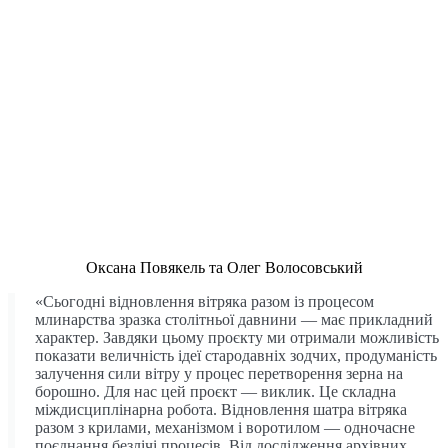
Оксана Повякель та Олег Волосовський
«Сьогодні відновлення вітряка разом із процесом
млинарства зразка столітньої давнини — має прикладний
характер. Завдяки цьому проєкту ми отримали можливість
показати величність ідеї стародавніх зодчих, продуманість
залучення сили вітру у процес перетворення зерна на
борошно. Для нас цей проєкт — виклик. Це складна
міждисциплінарна робота. Відновлення шатра вітряка
разом з крилами, механізмом і воротилом — одночасне
поєднання безлічі процесів. Від дослідження архівних