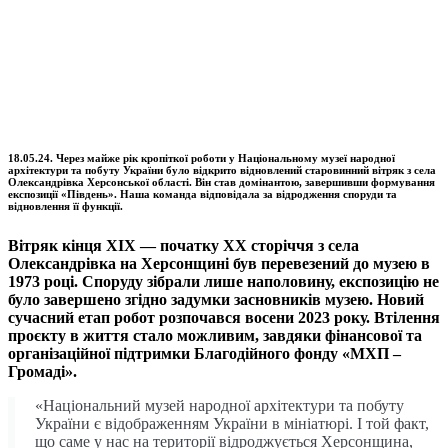
18.05.24. Через майже рік кропіткої роботи у Національному музеї народної
архітектури та побуту України було відкрито відновлений старовинний вітряк з села
Олександрівка Херсонської області. Він став домінантою, завершивши формування
експозиції «Південь». Наша команда відповідала за відродження споруди та
відновлення її функції.
Вітряк кінця ХІХ — початку ХХ сторіччя з села
Олександрівка на Херсонщині був перевезений до музею в
1973 році. Споруду зібрали лише наполовину, експозицію не
було завершено згідно задумки засновників музею. Новий
сучасний етап робот розпочався восени 2023 року. Втілення
проєкту в життя стало можливим, завдяки фінансової та
організаційної підтримки Благодійного фонду «МХП –
Громаді».
«Національний музей народної архітектури та побуту
України є відображенням України в мініатюрі. І той факт,
що саме у нас на території відроджується Херсонщина,