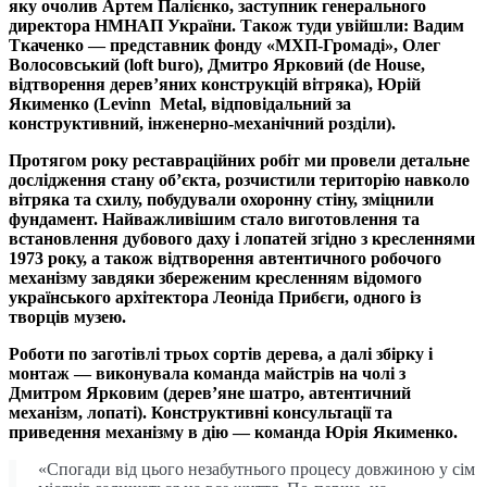
яку очолив Артем Палієнко, заступник генерального
директора НМНАП України. Також туди увійшли: Вадим
Ткаченко — представник фонду «МХП-Громаді», Олег
Волосовський (loft buro), Дмитро Ярковий (de House,
відтворення дерев’яних конструкцій вітряка), Юрій
Якименко (Levinn Metal, відповідальний за
конструктивний, інженерно-механічний розділи).
Протягом року реставраційних робіт ми провели детальне
дослідження стану об’єкта, розчистили територію навколо
вітряка та схилу, побудували охоронну стіну, зміцнили
фундамент. Найважливішим стало виготовлення та
встановлення дубового даху і лопатей згідно з кресленнями
1973 року, а також відтворення автентичного робочого
механізму завдяки збереженим кресленням відомого
українського архітектора Леоніда Прибєги, одного із
творців музею.
Роботи по заготівлі трьох сортів дерева, а далі збірку і
монтаж — виконувала команда майстрів на чолі з
Дмитром Ярковим (дерев’яне шатро, автентичний
механізм, лопаті). Конструктивні консультації та
приведення механізму в дію — команда Юрія Якименко.
«Спогади від цього незабутнього процесу довжиною у сім