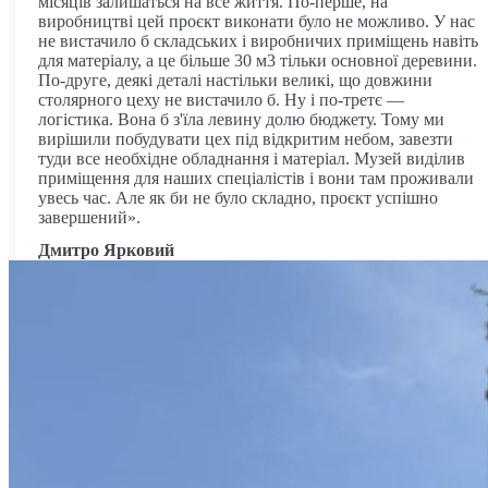
місяців залишаться на все життя. По-перше, на
виробництві цей проєкт виконати було не можливо. У нас
не вистачило б складських і виробничих приміщень навіть
для матеріалу, а це більше 30 м3 тільки основної деревини.
По-друге, деякі деталі настільки великі, що довжини
столярного цеху не вистачило б. Ну і по-третє —
логістика. Вона б з'їла левину долю бюджету. Тому ми
вирішили побудувати цех під відкритим небом, завезти
туди все необхідне обладнання і матеріал. Музей виділив
приміщення для наших спеціалістів і вони там проживали
увесь час. Aле як би не було складно, проєкт успішно
завершений».
Дмитро Ярковий