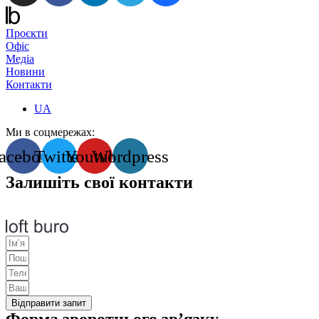
Проєкти
Офіс
Медіа
Новини
Контакти
UA
Ми в соцмережах:
acebook
Twitter
Youtube
Wordpress
Залишіть свої контакти
Відправити запит