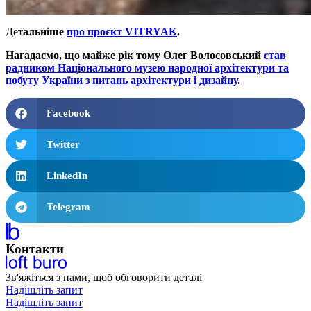
Дет
альніше
про проєкт VITRYAK
.
Нагадаємо, що майже рік тому Олег Волосовський
став
радником Національного музею народної архітектури та
побуту України з питань архітектури і дизайну
.
Facebook
Twitter
LinkedIn
Telegram
Контакти
Зв'яжіться з нами, щоб обговорити деталі
Надішліть запит
Надішліть запит