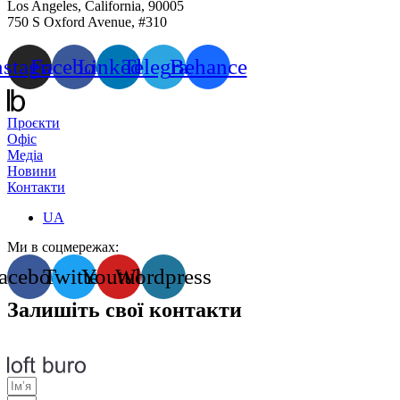
Los Angeles, California, 90005
750 S Oxford Avenue, #310
nstagram
Facebook
Linkedin
Telegram
Behance
Проєкти
Офіс
Медіа
Новини
Контакти
UA
Ми в соцмережах:
acebook
Twitter
Youtube
Wordpress
Залишіть свої контакти