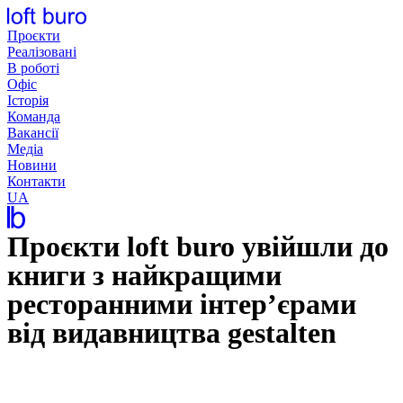
Перейти
до
Проєкти
вмісту
Реалізовані
В роботі
Офіс
Історія
Команда
Вакансії
Медіа
Новини
Контакти
UA
Проєкти loft buro увійшли до
книги з найкращими
ресторанними інтер’єрами
від видавництва gestalten