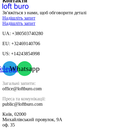
Контакти
Зв'яжіться з нами, щоб обговорити деталі
Надішліть запит
Надішліть запит
UA: +380503740280
EU: +32469140706
US: +14243854998
elegram
Whatsapp
Загальні запити:
office@loftburo.com
Преса та комунікації:
public@loftburo.com
Київ, 02000
Михайлівський провулок, 9А
оф. 35