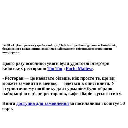
14.08.24. Два проєкти української студії loft buro увійшли до книги Tasteful від
берлінського видавництва gestalten з найкращими світовими ресторанними
інтер’єрами.
Цього разу особливої уваги були удостоєні інтер’єри
київських ресторанів
Tin Tin
і
Porto Maltese
.
«Ресторан — це набагато більше, ніж просто те, що ви
можете замовити в меню», — йдеться в описі книги. У
«туристичному посібнику для гурманів» було зібрано
найкращі інтер’єри ресторанів, кафе і барів з усього світу.
Книга
доступна для замовлення
за посиланням і коштує 50
євро.