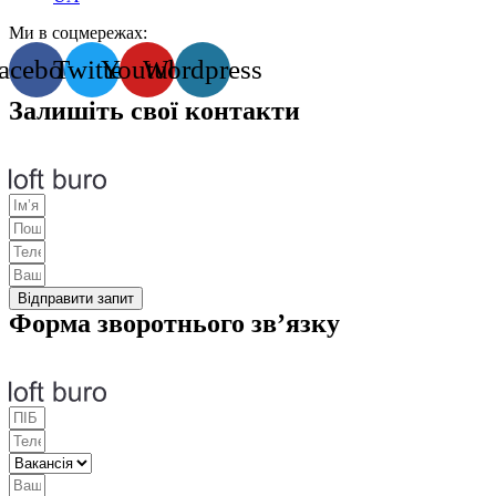
Ми в соцмережах:
acebook
Twitter
Youtube
Wordpress
Залишіть свої контакти
Відправити запит
Форма зворотнього зв’язку