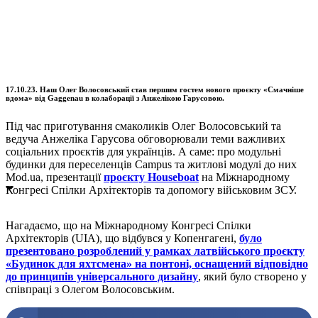
17.10.23. Наш Олег Волосовський став першим гостем нового проєкту «Смачніше
вдома» від Gaggenau в колаборації з Анжелікою Гарусовою.
Під час приготування смаколиків Олег Волосовський та
ведуча Анжеліка Гарусова обговорювали теми важливих
соціальних проєктів для українців. А саме: про модульні
будинки для переселенців Campus та житлові модулі до них
Mod.ua, презентації
проєкту Houseboat
на Міжнародному
Конгресі Спілки Архітекторів та допомогу військовим ЗСУ.
Нагадаємо, що на Міжнародному Конгресі Спілки
Архітекторів (UIA), що відбувся у Копенгагені,
було
презентовано розроблений у рамках латвійського проєкту
«Будинок для яхтсмена» на понтоні, оснащений відповідно
до принципів універсального дизайну
, який було створено у
співпраці з Олегом Волосовським.