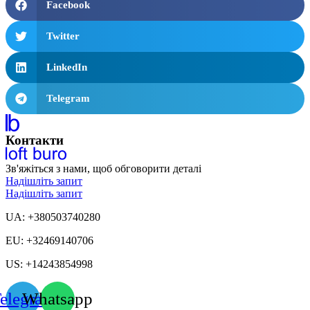
Facebook
Twitter
LinkedIn
Telegram
Контакти
Зв'яжіться з нами, щоб обговорити деталі
Надішліть запит
Надішліть запит
UA: +380503740280
EU: +32469140706
US: +14243854998
elegram
Whatsapp