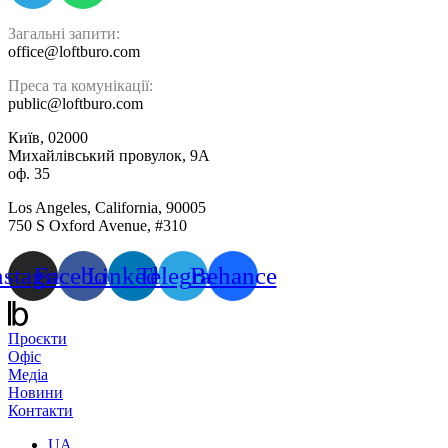
Загальні запити:
office@loftburo.com
Преса та комунікації:
public@loftburo.com
Київ, 02000
Михайлівський провулок, 9А
оф. 35
Los Angeles, California, 90005
750 S Oxford Avenue, #310
nstagram
Facebook
Linkedin
Telegram
Behance
Проєкти
Офіс
Медіа
Новини
Контакти
UA