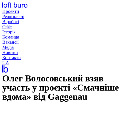
Перейти
до
Проєкти
вмісту
Реалізовані
В роботі
Офіс
Історія
Команда
Вакансії
Медіа
Новини
Контакти
UA
Олег Волосовський взяв
участь у проєкті «Смачніше
вдома» від Gaggenau