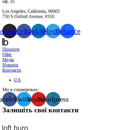
оф. 35
Los Angeles, California, 90005
750 S Oxford Avenue, #310
nstagram
Facebook
Linkedin
Telegram
Behance
Проєкти
Офіс
Медіа
Новини
Контакти
UA
Ми в соцмережах:
acebook
Twitter
Youtube
Wordpress
Залишіть свої контакти