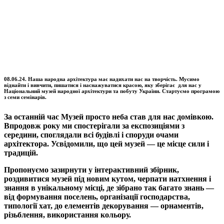
08.06.24. Наша народна архітектура має надихати нас на творчість. Мусимо
віднайти і вивчити, пишатися і наснажуватися красою, яку зберігає для нас у
Національний музей народної архітектури та побуту України. Стартуємо програмою
з семи семінарів.
За останній час Музей просто неба став для нас домівкою.
Впродовж року ми спостерігали за експозиціями з
середини, споглядали всі будівлі і споруди очами
архітектора. Усвідомили, що цей музей — це місце сили і
традицій.
Пропонуємо зазирнути у інтерактивний збірник,
роздивитися музей під новим кутом, черпати натхнення і
знання в унікальному місці, де зібрано так багато знань —
від формування поселень, організації господарства,
типології хат, до елементів декорування — орнаментів,
різьблення, використання кольору.