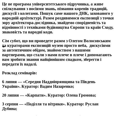
Це не програма університетського підручника, а живе
спілкування з носіями знань, пізнання коренів традицій,
дискусії з колегами. Пошук саме нашого ДНК, захованого у
народній архітектурі. Разом роздивимося експозиції з точки
зору архітектора-дослідника, знайдемо спорідненість та
відмінності з техніками будівництва Європи та країн Сходу,
знаковість та народні коди.
Сім субот, що ви проведете разом з Олегом Волосовським
та кураторами експозицій музею просто неба, дискусіями
за автентичним обідом, знайомством з нашими
партнерами, що стали з нами плече в плече і допомагають
нам зробити знання найціннішим спадком, зберегти і
передати їх надалі.
Розклад семінарів:
6 липня — «Середня Наддніпрянщина та Південь
України». Куратор: Вадим Назаренко;
20 липня — «Карпати». Куратор: Олена Громова;
3 серпня — «Поділля та вітряки». Куратор: Руслан
Дубина;