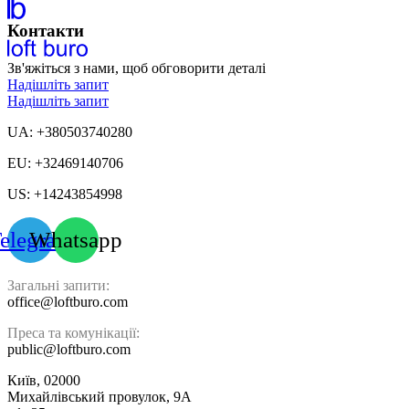
Контакти
Зв'яжіться з нами, щоб обговорити деталі
Надішліть запит
Надішліть запит
UA: +380503740280
EU: +32469140706
US: +14243854998
elegram
Whatsapp
Загальні запити:
office@loftburo.com
Преса та комунікації:
public@loftburo.com
Київ, 02000
Михайлівський провулок, 9А