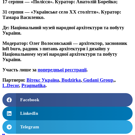
17 серпня — «Полісся». Куратор: Анатолій Борейко;
31 серпня — «Українське село ХХ століття». Куратор:
Тамара Василенко.
Де: Національний музей народної архітектури та побуту
України.
Модератор: Олег Волосовський — архітектор, засновник
loft buro, радник з питань архітектури і дизайну у
Національному музеї народної архітектури та побуту
України.
Участь лише за
попередньої реєстрації
.
Партнери:
Вітекс Україна
,
Budzirka
,
Gudani Group
,,
L.Decor
,
Pragmatika
.
Facebook
LinkedIn
Telegram