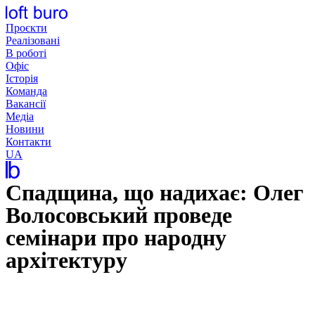
Перейти
до
Проєкти
вмісту
Реалізовані
В роботі
Офіс
Історія
Команда
Вакансії
Медіа
Новини
Контакти
UA
Спадщина, що надихає: Олег
Волосовський проведе
семінари про народну
архітектуру