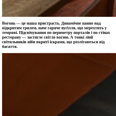
Вогонь — це наша пристрасть. Динамічне панно над
відкритим грилем, наче гаряче вугілля, що мерехтить у
темряві. Підсвічування по периметру порталів і по стінах
ресторану — застигле світло вогню. А тонкі лінії
світильників ніби вкриті іскрами, що розлітаються від
багаття.