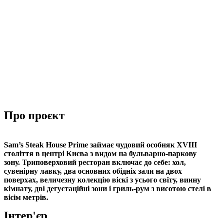
Про проєкт
Sam’s Steak House Prime займає чудовий особняк XVIII
століття в центрі Києва з видом на бульварно-паркову
зону. Триповерховий ресторан включає до себе: хол,
сувенірну лавку, два основних обідніх зали на двох
поверхах, величезну колекцію віскі з усього світу, винну
кімнату, дві дегустаційні зони і гриль-рум з висотою стелі в
вісім метрів.
Інтер'єр