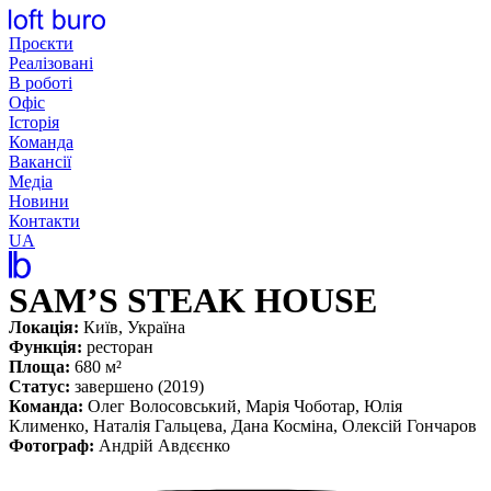
Перейти
до
Проєкти
вмісту
Реалізовані
В роботі
Офіс
Історія
Команда
Вакансії
Медіа
Новини
Контакти
UA
SAM’S STEAK HOUSE
Локація:
Київ, Україна
Функція:
ресторан
Площа:
680 м²
Статус:
завершено (2019)
Команда:
Олег Волосовський, Марія Чоботар, Юлія
Клименко, Наталія Гальцева, Дана Косміна, Олексій Гончаров
Фотограф:
Андрій Авдєєнко