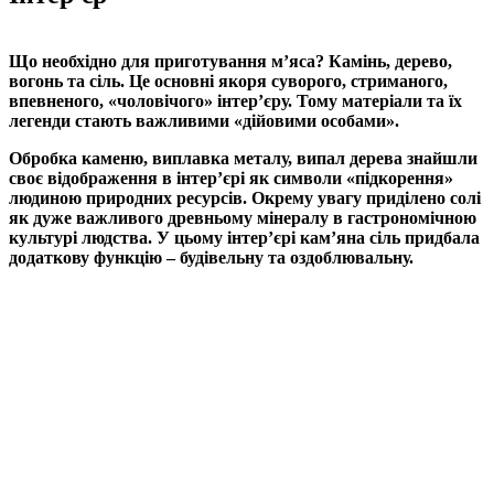
Що необхідно для приготування м’яса? Камінь, дерево,
вогонь та сіль. Це основні якоря суворого, стриманого,
впевненого, «чоловічого» інтер’єру. Тому матеріали та їх
легенди стають важливими «дійовими особами».
Обробка каменю, виплавка металу, випал дерева знайшли
своє відображення в інтер’єрі як символи «підкорення»
людиною природних ресурсів. Окрему увагу приділено солі
як дуже важливого древньому мінералу в гастрономічною
культурі людства. У цьому інтер’єрі кам’яна сіль придбала
додаткову функцію – будівельну та оздоблювальну.