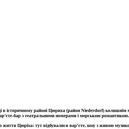
оці в історичному районі Цюриха (район Niederdorf) колишні
ар’єте-бар з театральними номерами і морською романтикою.
го життя Цюріха: тут відбувалися вар’єте, шоу з живою музико