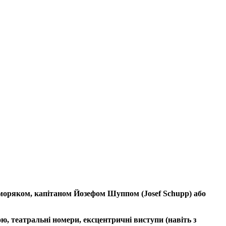
м моряком, капітаном Йозефом Шуппом (Josef Schupp) або
ю, театральні номери, ексцентричні виступи (навіть з