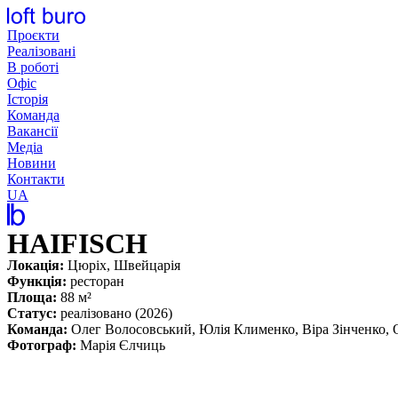
Перейти
до
Проєкти
вмісту
Реалізовані
В роботі
Офіс
Історія
Команда
Вакансії
Медіа
Новини
Контакти
UA
HAIFISCH
Локація:
Цюріх, Швейцарія
Функція:
ресторан
Площа:
88 м²
Статус:
реалізовано (2026)
Команда:
Олег Волосовський, Юлія Клименко, Віра Зінченко,
Фотограф:
Марія Єлчиць