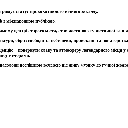
отримує статус провокативного нічного закладу.
lub з міжнародною публікою.
ому центрі старого міста, став частиною туристичної та ніч
ьтури, образ свободи та небезпеки, провокації та новаторства
цепцію – повернути славу та атмосферу легендарного місця у 
 шоу-вечорами.
асолоди неспішною вечерею під живу музику до гучної жвавої 