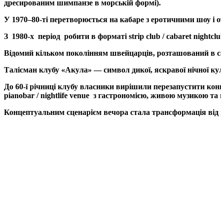
дресированим шимпанзе в морській формі).
У 1970–80-ті перетворюється на кабаре з еротичними шоу і 
З
1980-х
період
робити в форматі strip club / cabaret nightc
Відомий кільком поколінням швейцарців, розташований в сам
Талісман клубу «Акула» — символ дикої, яскравої нічної кул
До 60-ї річниці клубу власники вирішили перезапустити кон
pianobar / nightlife venue
з гастрономією, живою музикою та
Концептуальним сценарієм вечора стала трансформація від н