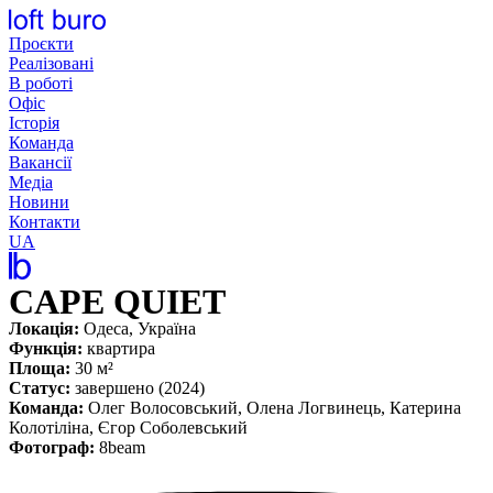
Перейти
до
Проєкти
вмісту
Реалізовані
В роботі
Офіс
Історія
Команда
Вакансії
Медіа
Новини
Контакти
UA
CAPE QUIET
Локація:
Одеса, Україна
Функція:
квартира
Площа:
30 м²
Статус:
завершено (2024)
Команда:
Олег Волосовський, Олена Логвинець, Катерина
Колотіліна, Єгор Соболевський
Фотограф:
8beam