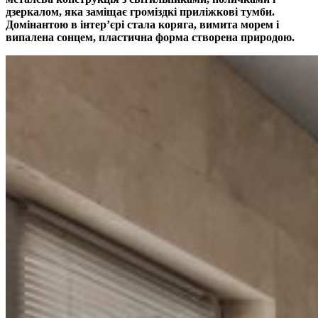
дзеркалом, яка заміщає громіздкі приліжкові тумби.
Домінантою в інтер’єрі стала коряга, вимита морем і
випалена сонцем, пластична форма створена природою.