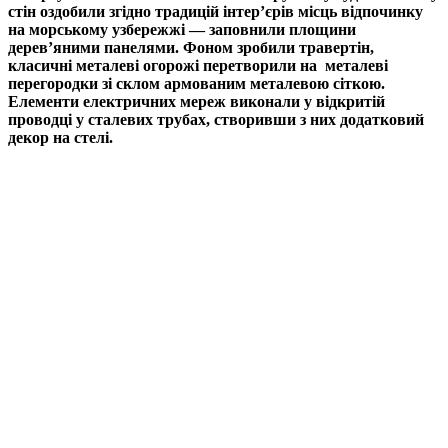
стін оздобили згідно традицій інтер’єрів місць відпочинку
на морському узбережжі — заповнили площини
дерев’яними панелями. Фоном зробили травертін,
класичні металеві огорожі перетворили на металеві
перегородки зі склом армованим металевою сіткою.
Елементи електричних мереж виконали у відкритій
проводці у сталевих трубах, створивши з них додатковий
декор на стелі.