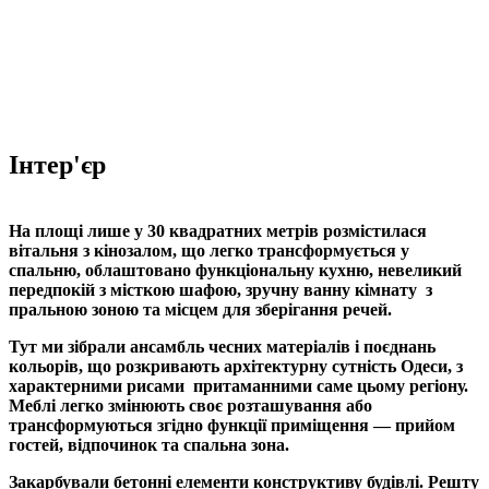
Інтер'єр
На площі лише у 30 квадратних метрів розмістилася
вітальня з кінозалом, що легко трансформується у
спальню, облаштовано функціональну кухню, невеликий
передпокій з місткою шафою, зручну ванну кімнату з
пральною зоною та місцем для зберігання речей.
Тут ми зібрали ансамбль чесних матеріалів і поєднань
кольорів, що розкривають архітектурну сутність Одеси, з
характерними рисами притаманними саме цьому регіону.
Меблі легко змінюють своє розташування або
трансформуються згідно функції приміщення — прийом
гостей, відпочинок та спальна зона.
Закарбували бетонні елементи конструктиву будівлі. Решту