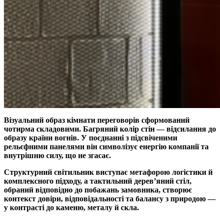
Візуальний образ кімнати переговорів сформований
чотирма складовими. Багряний колір стін — відсилання до
образу країни вогнів. У поєднанні з підсвіченими
рельєфними панелями він символізує енергію компанії та
внутрішню силу, що не згасає.
Структурний світильник виступає метафорою логістики й
комплексного підходу, а тактильний дерев’яний стіл,
обраний відповідно до побажань замовника, створює
контекст довіри, відповідальності та балансу з природою —
у контрасті до каменю, металу й скла.