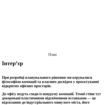
План
Інтерʼєр
При розробці планувального рішення ми керувалися
філософією компанії та власним досвідом у проєктуванні
відкритих офісних просторів.
До офісу ведуть сходи із шоуруму компанії. Темні стіни тут
декоровані пластичними підсвіченими вставками — це
відсилання до індустріального минулого міста, його