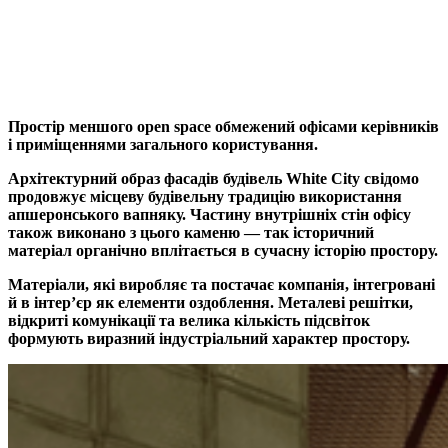
Простір меншого open space обмежений офісами керівників
і приміщеннями загального користування.
Архітектурний образ фасадів будівель White City свідомо
продовжує місцеву будівельну традицію використання
апшеронського вапняку. Частину внутрішніх стін офісу
також виконано з цього каменю — так історичний
матеріал органічно вплітається в сучасну історію простору.
Матеріали, які виробляє та постачає компанія, інтегровані
й в інтер’єр як елементи оздоблення. Металеві решітки,
відкриті комунікації та велика кількість підсвіток
формують виразний індустріальний характер простору.