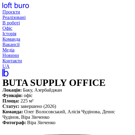
Перейти
до
Проєкти
вмісту
Реалізовані
В роботі
Офіс
Історія
Команда
Вакансії
Медіа
Новини
Контакти
UA
BUTA SUPPLY OFFICE
Локація:
Баку, Азербайджан
Функція:
офіс
Площа:
225 м²
Статус:
завершено (2026)
Команда:
Олег Волосовський, Алісія Чудінова, Денис
Чудінов, Віра Зінченко
Фотограф:
Віра Зінченко