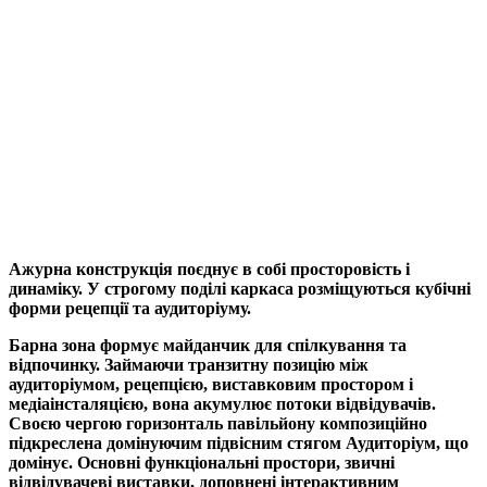
Ажурна конструкція поєднує в собі просторовість і
динаміку. У строгому поділі каркаса розміщуються кубічні
форми рецепції та аудиторіуму.
Барна зона формує майданчик для спілкування та
відпочинку. Займаючи транзитну позицію між
аудиторіумом, рецепцією, виставковим простором і
медіаінсталяцією, вона акумулює потоки відвідувачів.
Своєю чергою горизонталь павільйону композиційно
підкреслена домінуючим підвісним стягом Аудиторіум, що
домінує. Основні функціональні простори, звичні
відвідувачеві виставки, доповнені інтерактивним