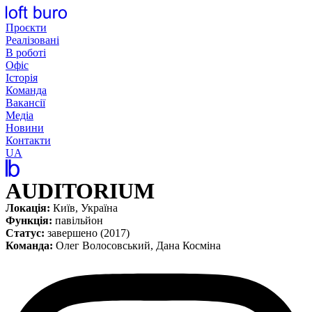
Перейти
до
Проєкти
вмісту
Реалізовані
В роботі
Офіс
Історія
Команда
Вакансії
Медіа
Новини
Контакти
UA
AUDITORIUM
Локація:
Київ, Україна
Функція:
павільйон
Статус:
завершено (2017)
Команда:
Олег Волосовський, Дана Косміна