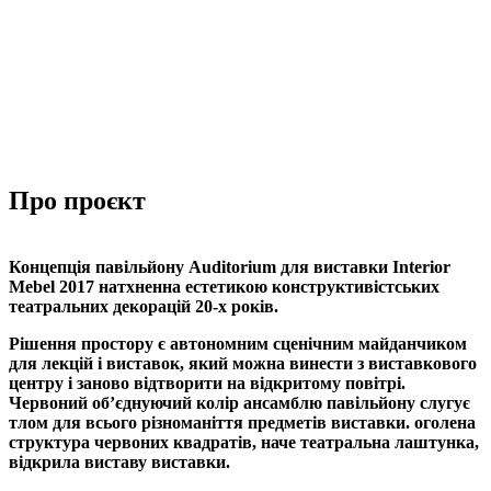
Про проєкт
Концепція павільйону Auditorium для виставки Interior
Mebel 2017 натхненна естетикою конструктивістських
театральних декорацій 20-х років.
Рішення простору є автономним сценічним майданчиком
для лекцій і виставок, який можна винести з виставкового
центру і заново відтворити на відкритому повітрі.
Червоний об’єднуючий колір ансамблю павільйону слугує
тлом для всього різноманіття предметів виставки. оголена
структура червоних квадратів, наче театральна лаштунка,
відкрила виставу виставки.