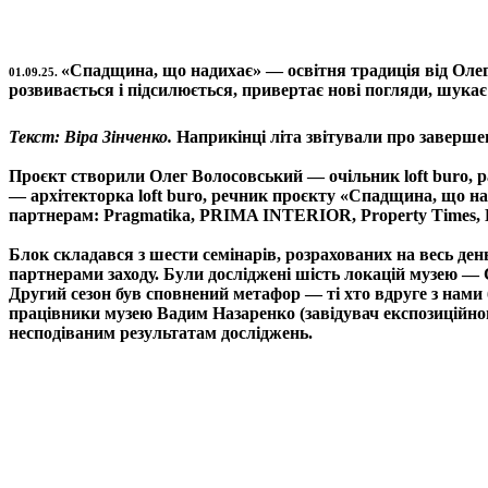
«Спадщина, що надихає» — освітня традиція від
Олег
01.09.25.
розвивається і підсилюється, привертає нові погляди, шукає
Текст: Віра Зінченко.
Наприкінці літа звітували про заверше
Проєкт створили Олег Волосовський — очільник
loft buro
, 
— архітекторка loft buro, речник проєкту «Спадщина, що на
партнерам:
Pragmatika
,
PRIMA INTERIOR
,
Property Times
Блок складався з шести семінарів, розрахованих на весь день
партнерами заходу. Були досліджені шість локацій музею —
Другий сезон був сповнений метафор — ті хто вдруге з нами 
працівники музею Вадим Назаренко (завідувач експозиційного
несподіваним результатам досліджень.