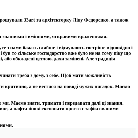
рошували 33art та архітекторку Ліну Федоренко, а також
ими знаннями і вміннями, яскравими враженнями.
 з нами бачать глибше і відчувають гостріше відповідно і
о і був то сільське господарство вже було не на тому піку що
, або обкладені цеглою, дахи замінені. Але традиція
чинати треба з дому, з себе. Щоб мати можливість
ти критично, а не вестися на поводі чужих вигадок.
Маємо
ми. Маємо знати, тримати і передавати далі ці знання.
ве, а нафталінові експонати просто є зафіксованими
ннями.