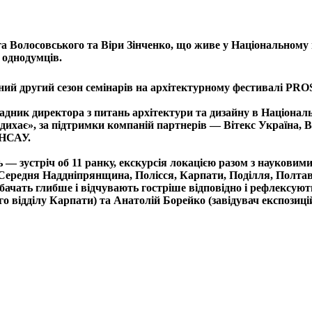
а Волосовського
та Віри Зінченко, що живе у
Національному 
 однодумців.
ний другий сезон семінарів на архітектурному фестивалі
PRO
радник директора з питань архітектури та дизайну в Національ
дихає», за підтримки компаній партнерів — Вітекс Україна,
B
, НСАУ
.
 — зустріч об 11 ранку, екскурсія локацією разом з науковими
 Середня Наддніпрянщина, Полісся, Карпати, Поділля, Полтав
бачать глибше і відчувають гостріше відповідно і рефлексують
 відділу Карпати) та Анатолій Борейко (завідувач експозиційн