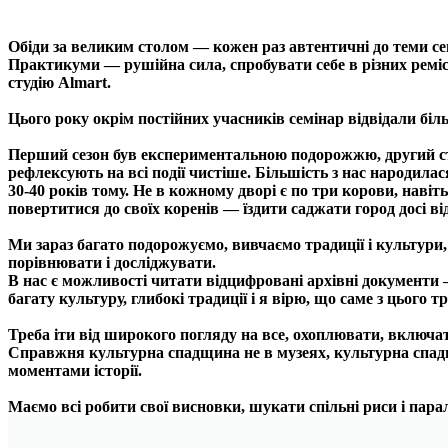
Обіди за великим столом — кожен раз автентичні до теми се
Практикуми — рушійна сила, спробувати себе в різних ремі
студію
Almart
.
Цього року окрім постійних учасників семінар відвідали б
Перший сезон був експериментальною подорожжю, другий ста
рефлексують на всі події чистіше.
Більшість з нас народилася
30-40 років тому. Не в кожному дворі є по три корови, наві
повертитися до своїх коренів — їздити саджати город досі від
Ми зараз багато подорожуємо, вивчаємо традиції і культури,
порівнювати і досліджувати.
В нас є можливості читати відцифровані архівні документи —
багату культуру, глибокі традиції і я вірю, що саме з цього
Треба іти від широкого погляду на все, охоплювати, включат
Справжня культурна спадщина не в музеях, культурна спадщ
моментами історії.
Маємо всі робити свої висновки, шукати спільні риси і пар