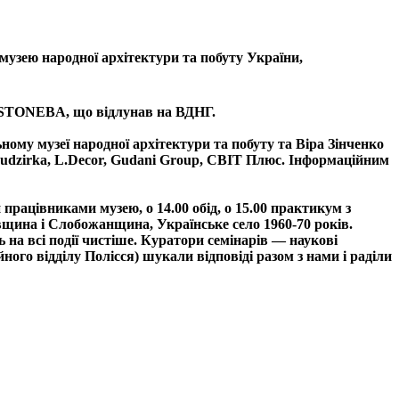
музею народної архітектури та побуту України
,
STONEBA
, що відлунав на
ВДНГ
.
ному музеї народної архітектури та побуту та Віра Зінченко
udzirka
,
L.Decor
, Gudani Group,
СВІТ Плюс
. Інформаційним
 працівниками музею, о 14.00 обід, о 15.00 практикум з
щина і Слобожанщина, Українське село 1960-70 років.
 на всі події чистіше. Куратори семінарів — наукові
ого відділу Полісся) шукали відповіді разом з нами і раділи