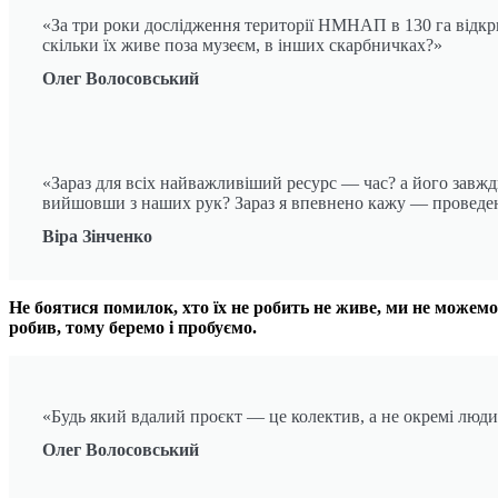
«За три роки дослідження території НМНАП в 130 га відкр
скільки їх живе поза музеєм, в інших скарбничках?»
Олег Волосовський
«Зараз для всіх найважливіший ресурс — час? а його завжд
вийшовши з наших рук? Зараз я впевнено кажу — проведен
Віра Зінченко
Не боятися помилок, хто їх не робить не живе, ми не можемо 
робив, тому беремо і пробуємо.
«Будь який вдалий проєкт — це колектив, а не окремі люд
Олег Волосовський