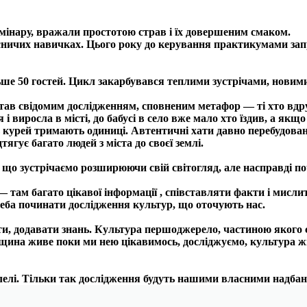
мінару, вражали простотою страв і їх довершеним смаком.
сничих навичках. Цього року до керування практикумами зап
ільше 50 гостей. Цикл закарбувався теплими зустрічами, нов
в свідомим дослідженням, сповненим метафор — ті хто вдруге
 і виросла в місті, до бабусі в село вже мало хто їздив, а якщ
ть курей тримають одиниці.
Автентичні хати давно перебудовані
тягує багато людей з міста до своєї землі.
 що зустрічаємо розширюючи свій світогляд, але насправді по
 там багато цікавої інформації , співставляти факти і мисли
 треба починати дослідження культур, що оточують нас.
и, додавати знань. Культура першоджерело, частиною якого є 
ина живе поки ми нею цікавимось, досліджуємо, культура жи
алелі. Тільки так дослідження будуть нашими власними надба