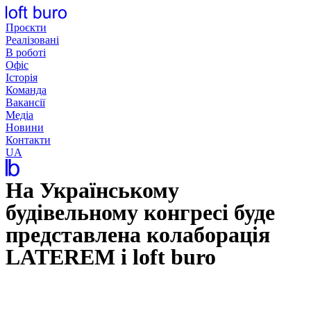
Перейти
до
Проєкти
вмісту
Реалізовані
В роботі
Офіс
Історія
Команда
Вакансії
Медіа
Новини
Контакти
UA
На Українському
будівельному конгресі буде
представлена колаборація
LATEREM і loft buro