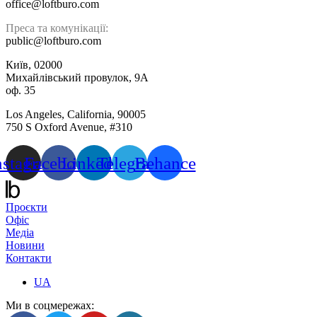
office@loftburo.com
Преса та комунікації:
public@loftburo.com
Київ, 02000
Михайлівський провулок, 9А
оф. 35
Los Angeles, California, 90005
750 S Oxford Avenue, #310
nstagram
Facebook
Linkedin
Telegram
Behance
Проєкти
Офіс
Медіа
Новини
Контакти
UA
Ми в соцмережах: