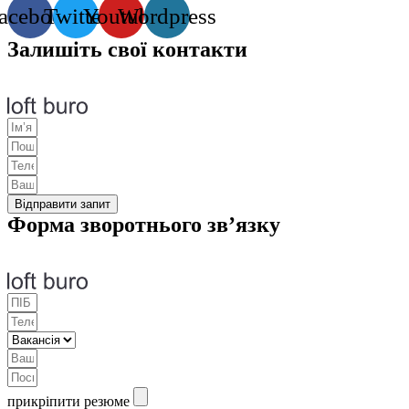
acebook
Twitter
Youtube
Wordpress
Залишіть свої контакти
Відправити запит
Форма зворотнього зв’язку
прикріпити резюме