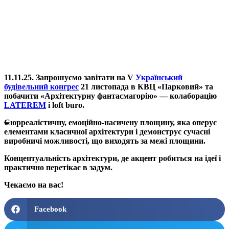
11.11.25. Запрошуємо завітати на V
Український
будівельний конгрес
21 листопада в КВЦ «Парковий» та
побачити «Архітектурну фантасмагорію» — колаборацію
LATEREM
і loft buro.
Сюрреалістичну, емоційно-насичену площину, яка оперує
елементами класичної архітектури і демонструє сучасні
виробничі можливості, що виходять за межі площини.
Концептуальність архітектури, де акцент робиться на ідеї і
практично перетікає в задум.
Чекаємо на вас!
Facebook