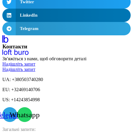
Twitter
LinkedIn
Telegram
Контакти
Зв'яжіться з нами, щоб обговорити деталі
Надішліть запит
Надішліть запит
UA: +380503740280
EU: +32469140706
US: +14243854998
elegram
Whatsapp
Загальні запити: