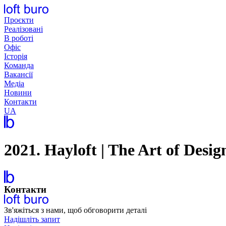
Перейти
до
Проєкти
вмісту
Реалізовані
В роботі
Офіс
Історія
Команда
Вакансії
Медіа
Новини
Контакти
UA
2021. Hayloft | The Art of Desig
Контакти
Зв'яжіться з нами, щоб обговорити деталі
Надішліть запит