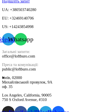
Надішліть запит
UA: +380503740280
EU: +32469140706
US: +14243854998
elegram
Whatsapp
Загальні запити:
office@loftburo.com
Преса та комунікації:
public@loftburo.com
Київ, 02000
Михайлівський провулок, 9А
оф. 35
Los Angeles, California, 90005
750 S Oxford Avenue, #310