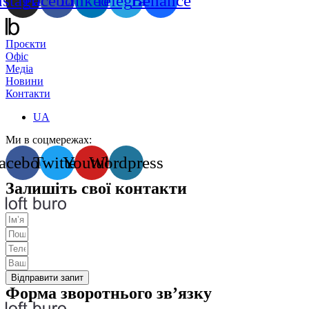
nstagram
Facebook
Linkedin
Telegram
Behance
Проєкти
Офіс
Медіа
Новини
Контакти
UA
Ми в соцмережах:
acebook
Twitter
Youtube
Wordpress
Залишіть свої контакти
Відправити запит
Форма зворотнього зв’язку