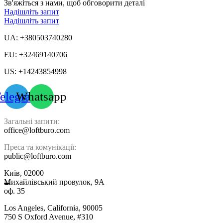
Зв'яжіться з нами, щоб обговорити деталі
Надішліть запит
Надішліть запит
UA: +380503740280
EU: +32469140706
US: +14243854998
elegram
Whatsapp
Загальні запити:
office@loftburo.com
Преса та комунікації:
public@loftburo.com
Київ, 02000
Михайлівський провулок, 9А
оф. 35
Los Angeles, California, 90005
750 S Oxford Avenue, #310