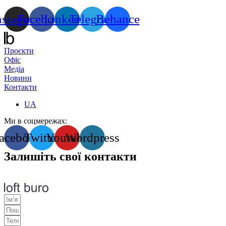
nstagram
Facebook
Linkedin
Telegram
Behance
Проєкти
Офіс
Медіа
Новини
Контакти
UA
Ми в соцмережах:
acebook
Twitter
Youtube
Wordpress
Залишіть свої контакти