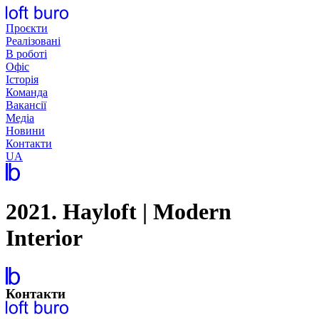
Перейти
до
Проєкти
вмісту
Реалізовані
В роботі
Офіс
Історія
Команда
Вакансії
Медіа
Новини
Контакти
UA
2021. Hayloft | Modern
Interior
Контакти